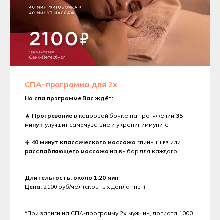
СПА-программа для 2х
На спа программе Вас ждёт:
🔥
Прогревание
в кедровой бочке на протяжении
35
минут
улучшит самочувствие и укрепит иммунитет
☀️
40 минут классического массажа
спины+швз или
расслабляющего массажа
на выбор для каждого
Длительность: около 1:20 мин
Цена:
2100 руб/чел (скрытых доплат нет)
*При записи на СПА-программу 2х мужчин, доплата 1000