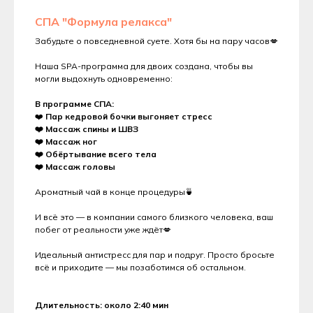
СПА "Формула релакса"
Забудьте о повседневной суете. Хотя бы на пару часов💋
Наша SPA-программа для двоих создана, чтобы вы
могли выдохнуть одновременно:
В программе СПА:
❤️
Пар кедровой бочки выгоняет стресс
❤️ Массаж спины и ШВЗ
❤️ Массаж ног
❤️ Обёртывание всего тела
❤️ Массаж головы
Ароматный чай в конце процедуры🍵
И всё это — в компании самого близкого человека, ваш
побег от реальности уже ждёт💋
Идеальный антистресс для пар и подруг. Просто бросьте
всё и приходите — мы позаботимся об остальном.
Длительность: около 2:40 мин