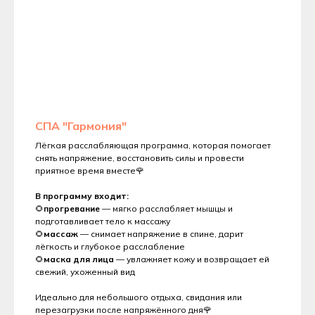
СПА "Гармония"
Лёгкая расслабляющая программа, которая помогает
снять напряжение, восстановить силы и провести
приятное время вместе🌹
В программу входит:
🌻
прогревание
— мягко расслабляет мышцы и
подготавливает тело к массажу
🌻
массаж
— снимает напряжение в спине, дарит
лёгкость и глубокое расслабление
🌻
маска для лица
— увлажняет кожу и возвращает ей
свежий, ухоженный вид
Идеально для небольшого отдыха, свидания или
перезагрузки после напряжённого дня🌹