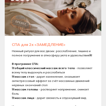
СПА для 2х «ЗАМЕДЛЕНИЕ»
Нежный ритуал для вас двоих: расслабление, тишина и
полное погружение в атмосферу уюта и удовольствия🌺
В программе СПА:
🌺
общий классический массаж всего тела
- позволяет
всему телу выдохнуть и расслабиться
🌺
массаж стоп
- дарит заземление, оказывает
антистрессовый эффект за счёт массажных движений
нервных окончаний стоп
🌺
массаж головы
- растворяет напряжение, снимает
боль
🌺
массаж лица
- дарит свежесть и отдохнувший вид