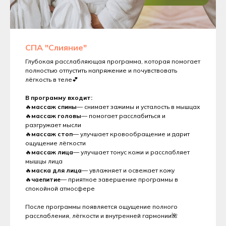
СПА "Слияние"
Глубокая расслабляющая программа, которая помогает
полностью отпустить напряжение и почувствовать
лёгкость в теле💕
В программу входит:
🔥
массаж спины
— снимает зажимы и усталость в мышцах
🔥
массаж головы
— помогает расслабиться и
разгружает мысли
🔥
массаж стоп
— улучшает кровообращение и дарит
ощущение лёгкости
🔥
массаж лица
— улучшает тонус кожи и расслабляет
мышцы лица
🔥
маска для лица
— увлажняет и освежает кожу
🔥
чаепитие
— приятное завершение программы в
спокойной атмосфере
После программы появляется ощущение полного
расслабления, лёгкости и внутренней гармонии🌺