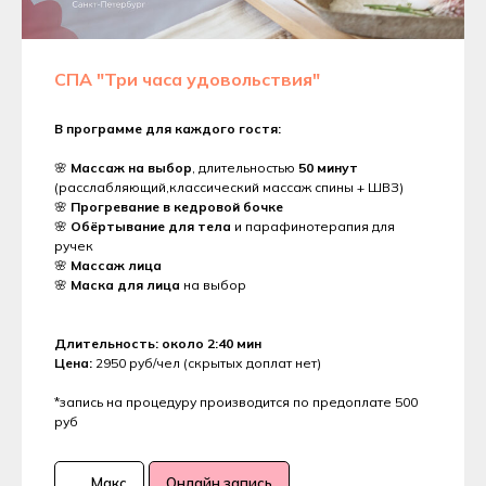
СПА "Три часа удовольствия"
В программе для каждого гостя:
🌸
Массаж на выбор
, длительностью
50 минут
(расслабляющий,классический массаж спины + ШВЗ)
🌸
Прогревание в кедровой бочке
🌸
Обёртывание для тела
и парафинотерапия для
ручек
🌸
Массаж лица
🌸
Маска для лица
на выбор
Длительность: около 2:40 мин
Цена:
2950 руб/чел (скрытых доплат нет)
*запись на процедуру производится по предоплате 500
руб
Макс
Онлайн запись